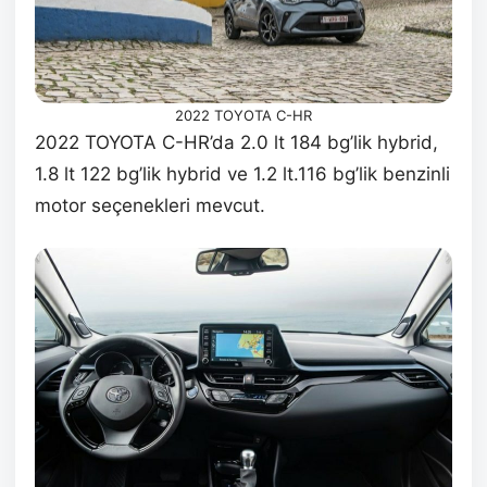
2022 TOYOTA C-HR
2022 TOYOTA C-HR’da 2.0 lt 184 bg’lik hybrid,
1.8 lt 122 bg’lik hybrid ve 1.2 lt.116 bg’lik benzinli
motor seçenekleri mevcut.