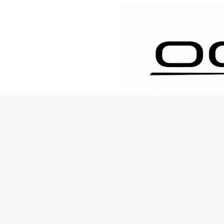
İçeriğe
atla