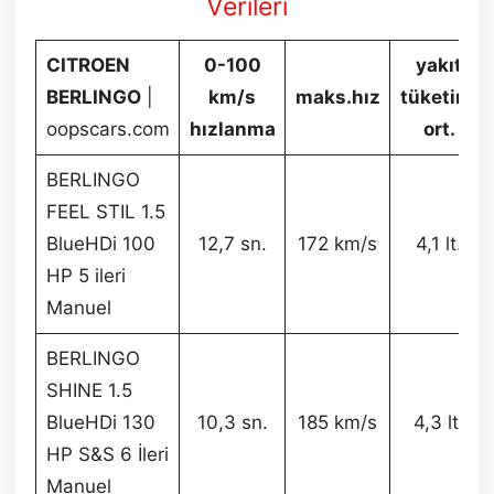
Verileri
CITROEN
0-100
yakıt
BERLINGO
|
km/s
maks.hız
tüketimi
oopscars.com
hızlanma
ort.
BERLINGO
FEEL STIL 1.5
BlueHDi 100
12,7 sn.
172 km/s
4,1 lt.
HP 5 ileri
Manuel
BERLINGO
SHINE 1.5
BlueHDi 130
10,3 sn.
185 km/s
4,3 lt.
HP S&S 6 İleri
Manuel