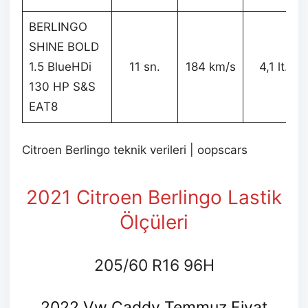
BERLINGO
SHINE BOLD
1.5 BlueHDi
11 sn.
184 km/s
4,1 lt.
130 HP S&S
EAT8
Citroen Berlingo teknik verileri | oopscars
2021 Citroen Berlingo Lastik
Ölçüleri
205/60 R16 96H
2022 Vw Caddy Temmuz Fiyat