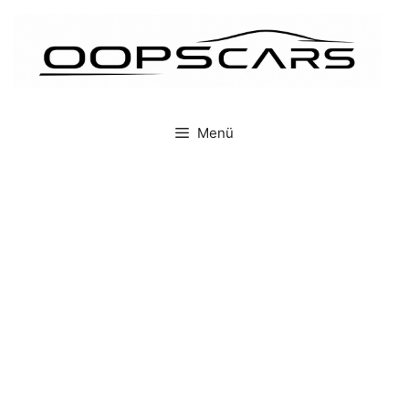
İçeriğe
atla
Menü