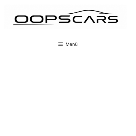
İçeriğe
atla
Menü