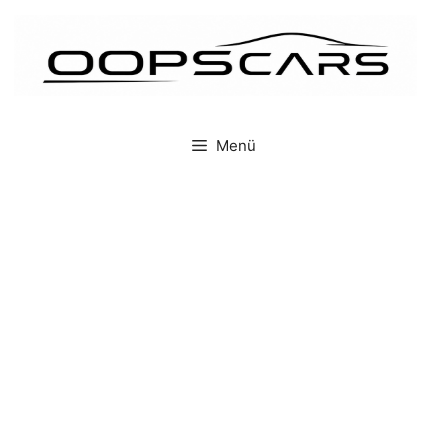
İçeriğe
atla
Menü