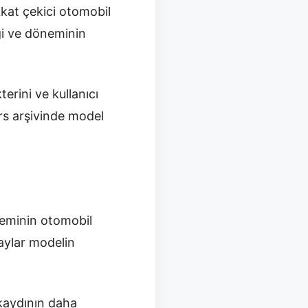
kat çekici otomobil
iği ve döneminin
erini ve kullanıcı
rs arşivinde model
neminin otomobil
taylar modelin
 kaydının daha