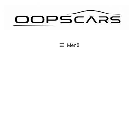
İçeriğe
atla
Menü