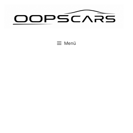
İçeriğe
atla
Menü