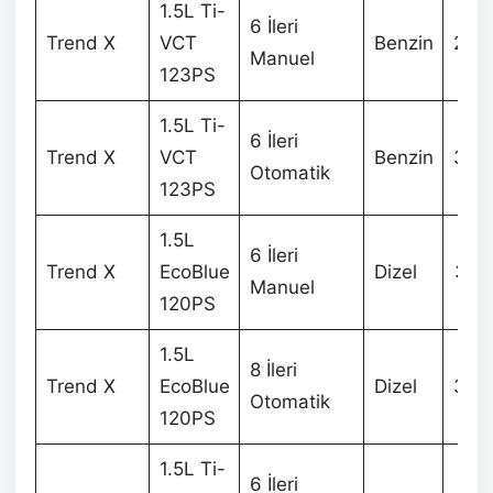
1.5L Ti-
6 İleri
Trend X
VCT
Benzin
283
Manuel
123PS
1.5L Ti-
6 İleri
Trend X
VCT
Benzin
308
Otomatik
123PS
1.5L
6 İleri
Trend X
EcoBlue
Dizel
331
Manuel
120PS
1.5L
8 İleri
Trend X
EcoBlue
Dizel
356
Otomatik
120PS
1.5L Ti-
6 İleri