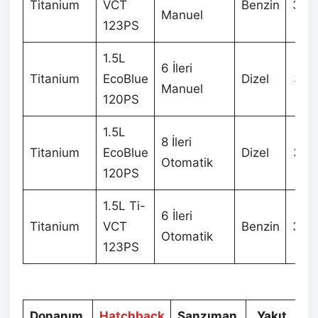
Titanium
VCT
Benzin
344
Manuel
123PS
1.5L
6 İleri
Titanium
EcoBlue
Dizel
367
Manuel
120PS
1.5L
8 İleri
Titanium
EcoBlue
Dizel
380
Otomatik
120PS
1.5L Ti-
6 İleri
Titanium
VCT
Benzin
362
Otomatik
123PS
Donanım
Hatchback
Şanzıman
Yakıt