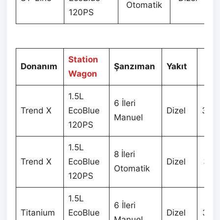
Otomatik
120PS
Station
Donanım
Şanzıman
Yakıt
Fi
Wagon
1.5L
6 İleri
Trend X
EcoBlue
Dizel
343
Manuel
120PS
1.5L
8 İleri
Trend X
EcoBlue
Dizel
367
Otomatik
120PS
1.5L
6 İleri
Titanium
EcoBlue
Dizel
378
Manuel