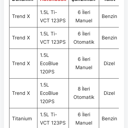
1.5L Ti-
6 İleri
Trend X
Benzin
2
VCT 123PS
Manuel
1.5L Ti-
6 İleri
Trend X
Benzin
3
VCT 123PS
Otomatik
1.5L
6 İleri
Trend X
EcoBlue
Dizel
3
Manuel
120PS
1.5L
8 İleri
Trend X
EcoBlue
Dizel
3
Otomatik
120PS
1.5L Ti-
6 İleri
Titanium
Benzin
3
VCT 123PS
Manuel