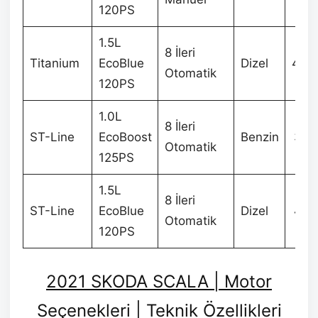
120PS
1.5L
8 İleri
Titanium
EcoBlue
Dizel
402
Otomatik
120PS
1.0L
8 İleri
ST-Line
EcoBoost
Benzin
398
Otomatik
125PS
1.5L
8 İleri
ST-Line
EcoBlue
Dizel
420
Otomatik
120PS
2021 SKODA SCALA | Motor
Seçenekleri | Teknik Özellikleri