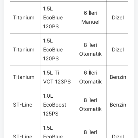
1.5L
6 İleri
Titanium
EcoBlue
Dizel
3
Manuel
120PS
1.5L
8 İleri
Titanium
EcoBlue
Dizel
3
Otomatik
120PS
1.5L Ti-
6 İleri
Titanium
Benzin
3
VCT 123PS
Otomatik
1.0L
8 İleri
ST-Line
EcoBoost
Benzin
3
Otomatik
125PS
1.5L
8 İleri
ST-Line
EcoBlue
Dizel
4