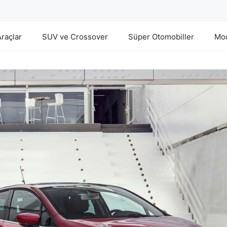
Araçlar
SUV ve Crossover
Süper Otomobiller
Mod