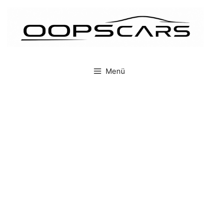
İçeriğe
atla
Menü