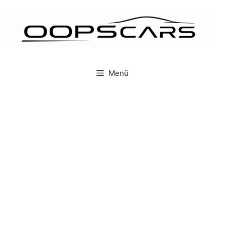
İçeriğe
atla
Menü