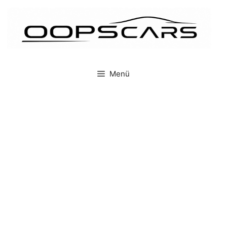
İçeriğe
atla
Menü