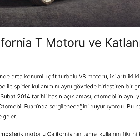
lifornia T Motoru ve Katlan
önde orta konumlu çift turbolu V8 motoru, iki artı iki ki
pe ile spider kullanımını aynı gövdede birleştiren bir 
12 Şubat 2014 tarihli basın açıklaması, otomobilin aynı 
Otomobil Fuarı’nda sergileneceğini duyuruyordu. Bu ka
lgeler.
tmosferik motorlu California’nın temel kullanım fikrin