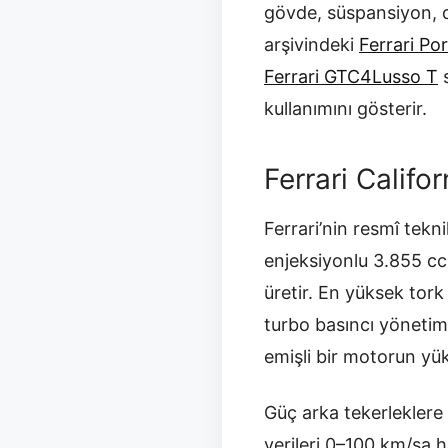
gövde, süspansiyon, d
arşivindeki
Ferrari Po
Ferrari GTC4Lusso T
s
kullanımını gösterir.
Ferrari Califo
Ferrari’nin resmî tek
enjeksiyonlu 3.855 cc
üretir. En yüksek tork
turbo basıncı yönetimi
emişli bir motorun yük
Güç arka tekerleklere 
verileri 0–100 km/sa h