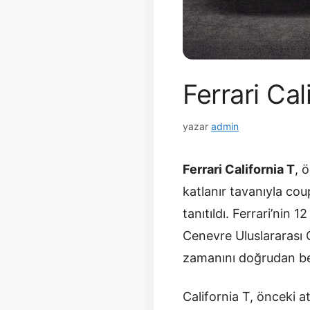
Ferrari Ca
yazar
admin
Ferrari California T
, 
katlanır tavanıyla cou
tanıtıldı. Ferrari’nin 
Cenevre Uluslararası 
zamanını doğrudan be
California T, önceki a