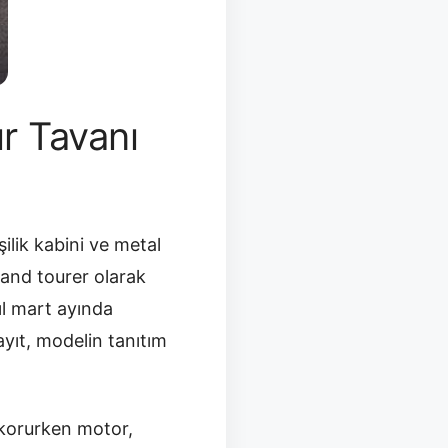
ır Tavanı
şilik kabini ve metal
grand tourer olarak
yıl mart ayında
yıt, modelin tanıtım
i korurken motor,