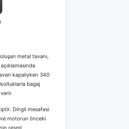
n
oluşan metal tavanı,
n açıklamasında
 tavan kapalıyken 340
 koltuklarla bagaj
verir.
tir. Dingil mesafesi
i ve motorun önceki
enin resmî