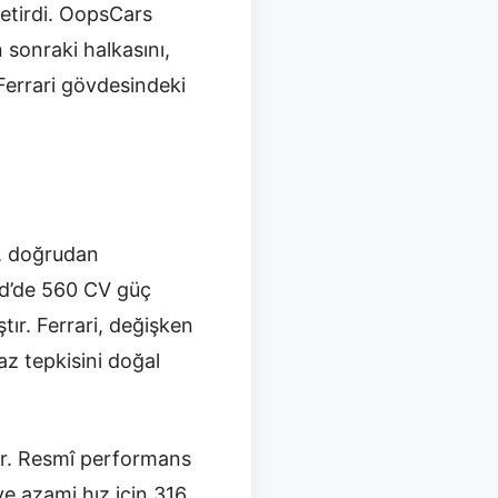
getirdi. OopsCars
 sonraki halkasını,
Ferrari gövdesindeki
p, doğrudan
/d’de 560 CV güç
tır. Ferrari, değişken
az tepkisini doğal
lır. Resmî performans
ve azami hız için 316