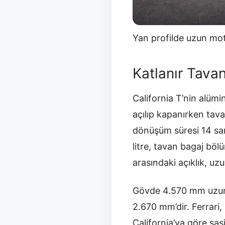
Yan profilde uzun mot
Katlanır Tava
California T’nin alüm
açılıp kapanırken tav
dönüşüm süresi 14 san
litre, tavan bagaj bölü
arasındaki açıklık, uz
Gövde 4.570 mm uzunlu
2.670 mm’dir. Ferrari
California’ya göre şas