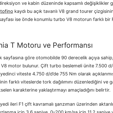
ireksiyon ve kabin düzeninde kapsamlı değişiklikler 
rtofino
kaydı bu açık tavanlı V8 grand tourer çizgisinin
ayfası ise önde konumlu turbo V8 motorun farklı bir 
rnia T Motoru ve Performansı
nik sayfasına göre otomobilde 90 derecelik açıya sahi
 V8 motor bulunur. Çift turbo beslemeli ünite 7.500 d
 yedinci viteste 4.750 d/d’de 755 Nm olarak açıklanmış
nin farklı viteslerde tork dağılımını düzenlediğini ve g
selen karakterine yaklaştırmayı amaçladığını belirtir.
yedi ileri F1 çift kavramalı şanzıman üzerinden aktarı
ızlanma için 3,6 saniye, 0–200 km/sa için 11,2 saniye 