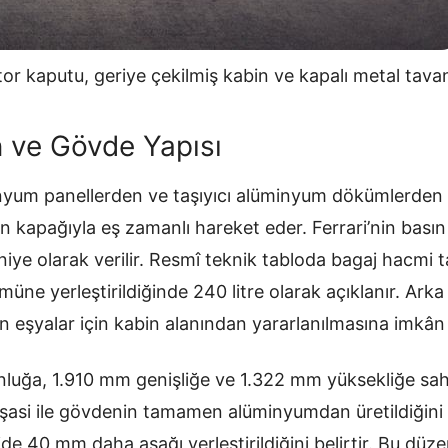
or kaputu, geriye çekilmiş kabin ve kapalı metal tava
n ve Gövde Yapısı
inyum panellerden ve taşıyıcı alüminyum dökümlerden 
an kapağıyla eş zamanlı hareket eder. Ferrari’nin bası
iye olarak verilir. Resmî teknik tabloda bagaj hacmi
müne yerleştirildiğinde 240 litre olarak açıklanır. Arka
un eşyalar için kabin alanından yararlanılmasına imkân 
ğa, 1.910 mm genişliğe ve 1.322 mm yüksekliğe sahip
, şasi ile gövdenin tamamen alüminyumdan üretildiğin
ide 40 mm daha aşağı yerleştirildiğini belirtir. Bu düz