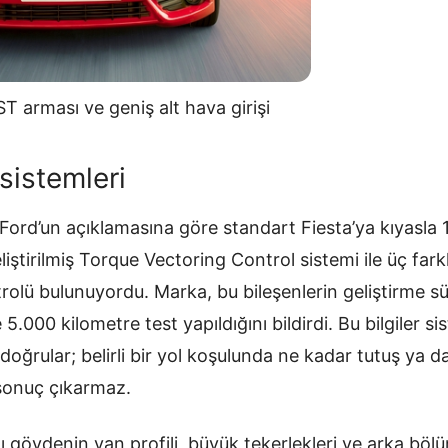
T arması ve geniş alt hava girişi
sistemleri
 Ford’un açıklamasına göre standart Fiesta’ya kıyasla 1
iştirilmiş Torque Vectoring Control sistemi ile üç fark
rolü bulunuyordu. Marka, bu bileşenlerin geliştirme 
.000 kilometre test yapıldığını bildirdi. Bu bilgiler sis
doğrular; belirli bir yol koşulunda ne kadar tutuş ya 
 sonuç çıkarmaz.
lı gövdenin yan profili, büyük tekerlekleri ve arka b