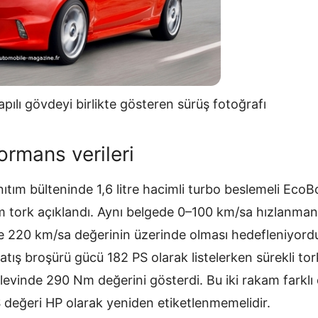
pılı gövdeyi birlikte gösteren sürüş fotoğrafı
ormans verileri
nıtım bülteninde 1,6 litre hacimli turbo beslemeli Eco
 tork açıklandı. Aynı belgede 0–100 km/sa hızlanmanı
ise 220 km/sa değerinin üzerinde olması hedefleniyor
tış broşürü gücü 182 PS olarak listelerken sürekli to
şlevinde 290 Nm değerini gösterdi. Bu iki rakam farkl
S değeri HP olarak yeniden etiketlenmemelidir.