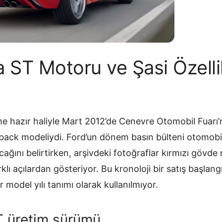
a ST Motoru ve Şasi Özelli
me hazır haliyle Mart 2012’de Cenevre Otomobil Fuarı’n
back modeliydi. Ford’un dönem basın bülteni otomobi
acağını belirtirken, arşivdeki fotoğraflar kırmızı gövde
klı açılardan gösteriyor. Bu kronoloji bir satış başlang
 model yılı tanımı olarak kullanılmıyor.
T üretim sürümü