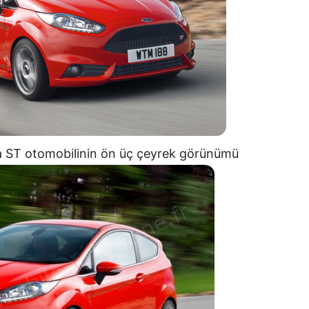
sta ST otomobilinin ön üç çeyrek görünümü