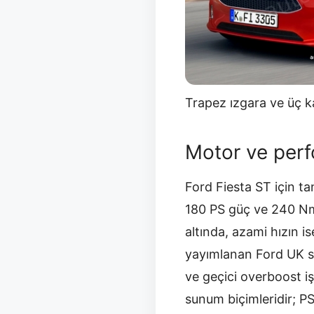
Trapez ızgara ve üç ka
Motor ve perf
Ford Fiesta ST için ta
180 PS güç ve 240 Nm
altında, azami hızın 
yayımlanan Ford UK sa
ve geçici overboost i
sunum biçimleridir; P