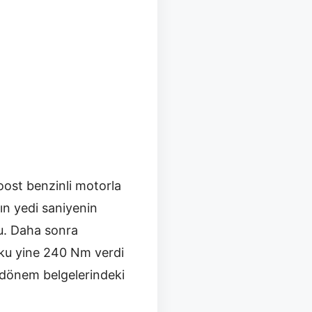
Boost benzinli motorla
n yedi saniyenin
du. Daha sonra
rku yine 240 Nm verdi
ı dönem belgelerindeki