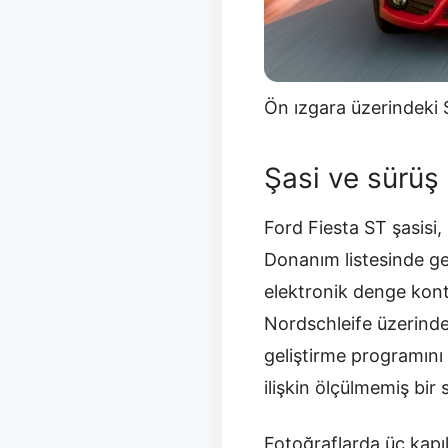
Ön ızgara üzerindeki S
Şasi ve sürüş 
Ford Fiesta ST şasisi,
Donanım listesinde gel
elektronik denge kont
Nordschleife üzerinde 5
geliştirme programını 
ilişkin ölçülmemiş bir
Fotoğraflarda üç kapı