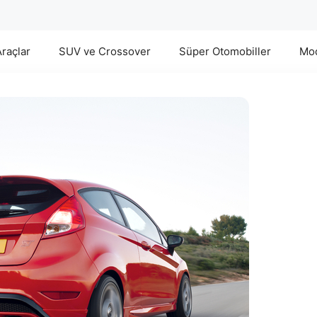
Araçlar
SUV ve Crossover
Süper Otomobiller
Mod