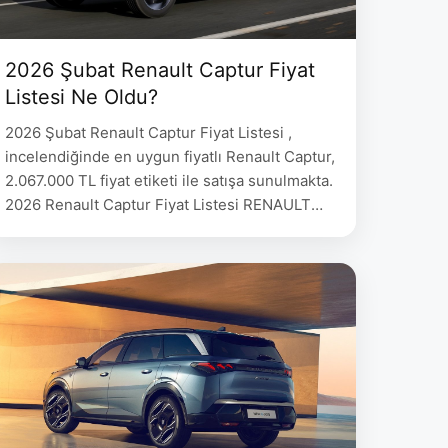
2026 Şubat Renault Captur Fiyat
Listesi Ne Oldu?
2026 Şubat Renault Captur Fiyat Listesi ,
incelendiğinde en uygun fiyatlı Renault Captur,
2.067.000 TL fiyat etiketi ile satışa sunulmakta.
2026 Renault Captur Fiyat Listesi RENAULT
Captur Fiyat evolution mild hybrid EDC 160 hp
– techno mild hybrid EDC 160 hp 2.067.000
esprit alpine mild hybrid EDC 160 hp – esprit
alpine full hybrid E-Tech 145 …