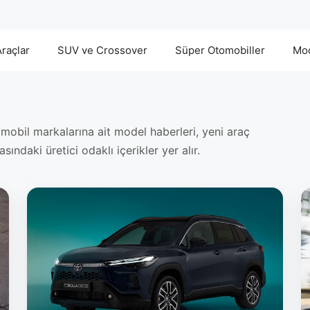
Araçlar
SUV ve Crossover
Süper Otomobiller
Mod
obil markalarına ait model haberleri, yeni araç
ındaki üretici odaklı içerikler yer alır.