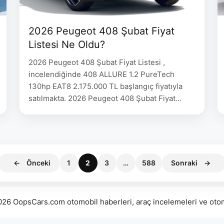
2026 Peugeot 408 Şubat Fiyat
Listesi Ne Oldu?
2026 Peugeot 408 Şubat Fiyat Listesi ,
incelendiğinde 408 ALLURE 1.2 PureTech
130hp EAT8 2.175.000 TL başlangıç fiyatıyla
satılmakta. 2026 Peugeot 408 Şubat Fiyat
Listesi Peugeot 408 Fiyat 408 ALLURE 1.2
PureTech 130hp EAT8 2.175.000 408 ALLURE
1.2 PureTech 130hp EAT8 Cam Tavan
2.255.000 408 GT 1.2 PureTech 130hp EAT8
2.670.000 408 ALLURE 1.2 Hybrid …
Sayfa
Sayfa
Sayfa
Sayfa
←
Önceki
1
2
3
…
588
Sonraki
→
026 OopsCars.com otomobil haberleri, araç incelemeleri ve otomo