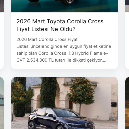
2026 Mart Toyota Corolla Cross
Fiyat Listesi Ne Oldu?
2026 Mart Corolla Cross Fiyat
Listesi ,incelendiğinde en uygun fiyat etiketine
sahip olan Corolla Cross 1.8 Hybrid Flame e-
CVT 2.534.000 TL tutarı ile dikkati çekiyor.
Corolla Cross Fiyat 1.8 Hybrid Flame e-CVT
2.534.000 1.8 Hybrid Passion e-CVT 2.858.000
1.8 Hybrid Passion X-Pack e-CVT 3.317.000