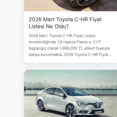
2026 Mart Toyota C-HR Fiyat
Listesi Ne Oldu?
2026 Mart Toyota C-HR Fiyat Listesi
incelendiğinde 1.8 Hybrid Flame e-CVT
başlangıç olarak 1.999.000 TL etiket fiyatıyla
satışa sunulmakta. 2026 Toyota C-HR Fiyat
Listesi 1.8 Hybrid Flame e-CVT 1.999.000 1.8
Hybrid Passion e-CVT 2.515.000 1.8 Hybrid
Passion X-Sport e-CVT 2.870.000 1.8 Hybrid
Passion X-Style e-CVT – 1.8 Hybrid GR Sport
e-CVT 2.970.000