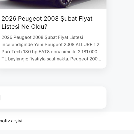
2026 Peugeot 2008 Şubat Fiyat
Listesi Ne Oldu?
2026 Peugeot 2008 Şubat Fiyat Listesi
incelendiğinde Yeni Peugeot 2008 ALLURE 1.2
PureTech 130 hp EAT8 donanımı ile 2.181.000
TL başlangıç fiyatıyla satılmakta. Peugeot 2008
Yakıt Fiyat 2008 ALLURE 1.2 PureTech 130 hp
EAT8 Benzin 2.181.000 2008 GT 1.2 PureTech
130hp EAT8 Benzin – 2008 ALLURE 1.2 Hybrid
145hp Hibrit – 2008 GT 1.2 Hybrid …
tiv arşivi.