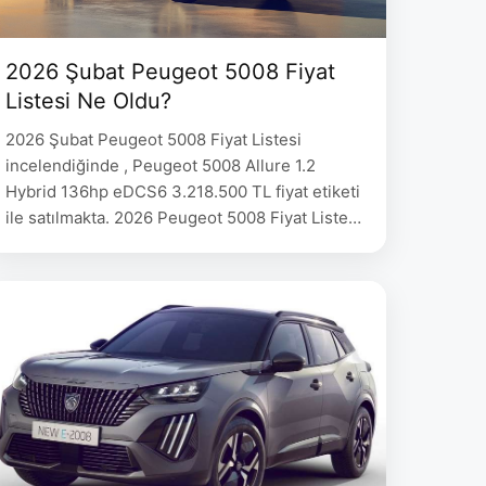
2026 Şubat Peugeot 5008 Fiyat
Listesi Ne Oldu?
2026 Şubat Peugeot 5008 Fiyat Listesi
incelendiğinde , Peugeot 5008 Allure 1.2
Hybrid 136hp eDCS6 3.218.500 TL fiyat etiketi
ile satılmakta. 2026 Peugeot 5008 Fiyat Listesi
PEUGEOT 5008 Fiyat 5008 Allure 1.2 Hybrid
136hp eDCS6 3.218.500 5008 GT 1.2 Hybrid
136hp eDCS6 3.422.500 E-5008 Allure 157kW
(210hp) 3.502.000 E-5008 GT 157kW (210hp)
3.644.000