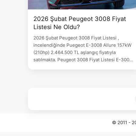
2026 Şubat Peugeot 3008 Fiyat
Listesi Ne Oldu?
2026 Şubat Peugeot 3008 Fiyat Listesi ,
incelendiğinde Puegeot E-3008 Allure 157kW
(210hp) 2.464.500 TL aşlangıç fiyatıyla
satılmakta. Peugeot 3008 Fiyat Listesi E-3008
Allure 157kW (210hp) 3.199.000 E-3008 GT
157kW (210hp) 3.514.500 3008 Allure 1.2
Hybrid 136hp eDCS6 2.725.000 3008 GT 1.2
Hybrid 136hp eDCS6 2.950.000 3008 Allure
1.6 Plug-in Hybrid 195hp eDCS7 –
© 2011 - 2