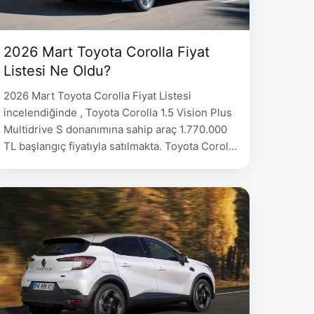
2026 Mart Toyota Corolla Fiyat
Listesi Ne Oldu?
2026 Mart Toyota Corolla Fiyat Listesi
incelendiğinde , Toyota Corolla 1.5 Vision Plus
Multidrive S donanımına sahip araç 1.770.000
TL başlangıç fiyatıyla satılmakta. Toyota Corolla
Sedan Fiyat 1.5 Vision Plus Multidrive S
1.770.000 1.5 Dream Multidrive S 1.995.000 1.5
Dream X-Pack Multidrive S 2.112.000 1.5 Flame
X-Pack Multidrive S 2.315.000 1.5 Passion X-
Pack Multidrive S …