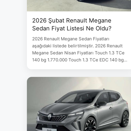
2026 Şubat Renault Megane
Sedan Fiyat Listesi Ne Oldu?
2026 Renault Megane Sedan Fiyatları
aşağıdaki listede belirtilmiştir. 2026 Renault
Megane Sedan Nisan Fiyatları Touch 1.3 TCe
140 bg 1.770.000 Touch 1.3 TCe EDC 140 bg
2.112.000 Icon 1.3 TCe EDC 140 bg 2.270.000
Icon 1.5 Blue dCi EDC 115 bg 2.392.000
Ülkemizde , C-segmenti Sedan araçları
arasında oldukça rağbet gören 2025 Renault
Megan Sedan …