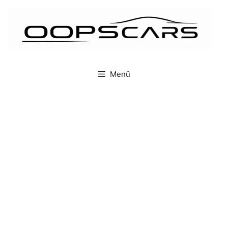
İçeriğe
atla
Menü